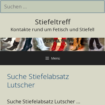
Zum
Suchen
Inhalt
nach:
springen
Stiefeltreff
Kontakte rund um Fetisch und Stiefel!
Menü
Suche Stiefelabsatz
Lutscher
Suche Stiefelabsatz Lutscher …