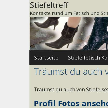
Zum
Stiefeltreff
Inhalt
Kontakte rund um Fetisch und Stie
springen
Startseite
Stiefelfetisch K
Träumst du auch v
Träumst du auch von Stiefelse
Profil Fotos anseh